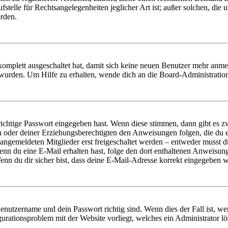
stelle für Rechtsangelegenheiten jeglicher Art ist; außer solchen, die
erden.
 komplett ausgeschaltet hat, damit sich keine neuen Benutzer mehr anm
 wurden. Um Hilfe zu erhalten, wende dich an die Board-Administratio
richtige Passwort eingegeben hast. Wenn diese stimmen, dann gibt es
ern oder deiner Erziehungsberechtigten den Anweisungen folgen, die du e
 angemeldeten Mitglieder erst freigeschaltet werden – entweder musst du
. Wenn du eine E-Mail erhalten hast, folge den dort enthaltenen Anweis
nn du dir sicher bist, dass deine E-Mail-Adresse korrekt eingegeben w
Benutzername und dein Passwort richtig sind. Wenn dies der Fall ist, w
igurationsproblem mit der Website vorliegt, welches ein Administrator l