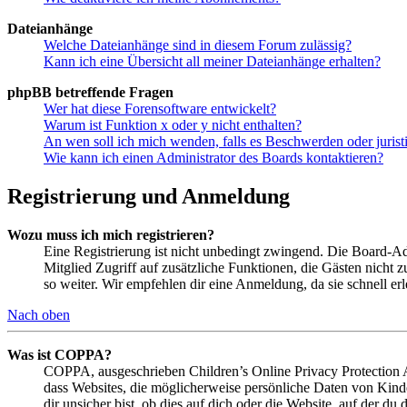
Dateianhänge
Welche Dateianhänge sind in diesem Forum zulässig?
Kann ich eine Übersicht all meiner Dateianhänge erhalten?
phpBB betreffende Fragen
Wer hat diese Forensoftware entwickelt?
Warum ist Funktion x oder y nicht enthalten?
An wen soll ich mich wenden, falls es Beschwerden oder juris
Wie kann ich einen Administrator des Boards kontaktieren?
Registrierung und Anmeldung
Wozu muss ich mich registrieren?
Eine Registrierung ist nicht unbedingt zwingend. Die Board-Admin
Mitglied Zugriff auf zusätzliche Funktionen, die Gästen nicht 
so weiter. Wir empfehlen dir eine Anmeldung, da sie schnell erled
Nach oben
Was ist COPPA?
COPPA, ausgeschrieben Children’s Online Privacy Protection Ac
dass Websites, die möglicherweise persönliche Daten von Kind
dir unsicher bist, ob dies auf dich oder die Website, auf der du 