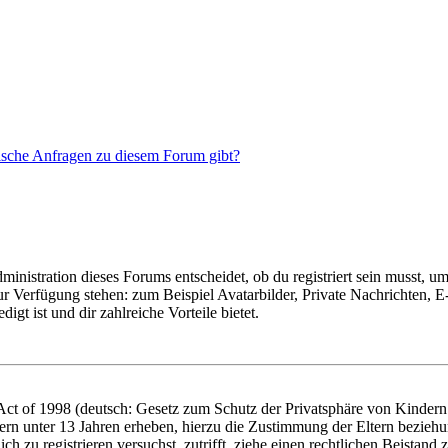
tische Anfragen zu diesem Forum gibt?
istration dieses Forums entscheidet, ob du registriert sein musst, um Be
zur Verfügung stehen: zum Beispiel Avatarbilder, Private Nachrichten, 
igt ist und dir zahlreiche Vorteile bietet.
t of 1998 (deutsch: Gesetz zum Schutz der Privatsphäre von Kindern i
ern unter 13 Jahren erheben, hierzu die Zustimmung der Eltern bezieh
dich zu registrieren versuchst, zutrifft, ziehe einen rechtlichen Beista