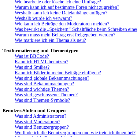
Wie bearbeite oder lösche ich eine Umfrage?
Warum kann ich auf bestimmte Foren nicht zugreifen?
Weshalb kann ich keine Dateianhänge anfügen?
Weshalb wurde ich verwarnt?
Wie kann ich Beiträge den Moderatoren melden?
Was bewirkt die „Speichern“-Schaltfläche beim Schreiben eine
Warum muss mein Beitrag erst freigegeben werden?
Wie markiere ich ein Thema als neu?
Textformatierung und Thementypen
Was ist BBCode?
Kann ich HTML benutzen?
Was sind Smilies?
Kann ich Bilder in meine Beiträge einfügen?
Was sind globale Bekanntmachungen?
Was sind Bekanntmachungen?
Was sind wichtige Themen?
Was sind geschlossene Themen?
Was sind Themen-Symbole?
Benutzer-Stufen und Gruppen
Was sind Administratoren?
Was sind Moderatoren?
Was sind Benutzergruppen?
Wo finde ich die Benutzergruppen und wie trete ich ihnen bei?