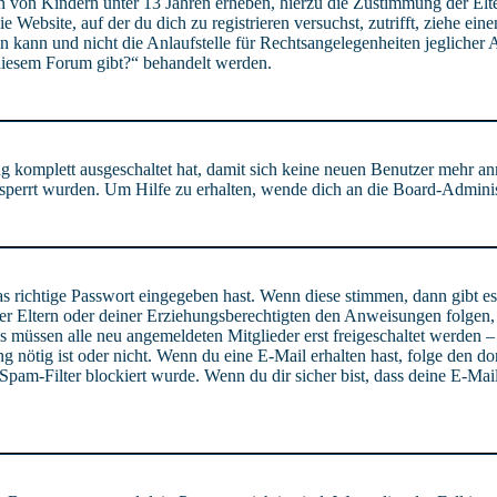
ten von Kindern unter 13 Jahren erheben, hierzu die Zustimmung der El
ie Website, auf der du dich zu registrieren versuchst, zutrifft, ziehe e
 kann und nicht die Anlaufstelle für Rechtsangelegenheiten jeglicher Ar
 diesem Forum gibt?“ behandelt werden.
ng komplett ausgeschaltet hat, damit sich keine neuen Benutzer mehr a
esperrt wurden. Um Hilfe zu erhalten, wende dich an die Board-Adminis
as richtige Passwort eingegeben hast. Wenn diese stimmen, dann gibt 
iner Eltern oder deiner Erziehungsberechtigten den Anweisungen folgen, d
s müssen alle neu angemeldeten Mitglieder erst freigeschaltet werden – 
ung nötig ist oder nicht. Wenn du eine E-Mail erhalten hast, folge den
Spam-Filter blockiert wurde. Wenn du dir sicher bist, dass deine E-Ma