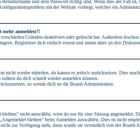
n Benutzername und dein Passwort richtig sind. Wenn dies der Fall ist
n Konfigurationsproblem mit der Website vorliegt, welches ein Administr
cht mehr anmelden?!
 verschieden Gründen deaktiviert oder gelöscht hat. Außerdem löschen v
gern. Registriere dich einfach erneut und nimm aktiv an den Diskussio
ort nicht wieder mitteilen, du kannst es jedoch zurücksetzen. Dies mac
 solltest du dich schnell wieder anmelden können.
zurückzusetzen, so wende dich an die Board-Administration.
eiben“ nicht auswählst, wirst du nur für eine Sitzung angemeldet. Di
 „Angemeldet bleiben“ beim Anmelden auswählen. Dies ist nicht empf
n nicht zur Verfügung steht, dann wurde sie vermutlich von der Board-A