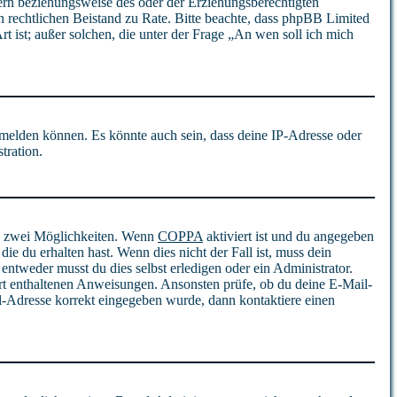
tern beziehungsweise des oder der Erziehungsberechtigten
inen rechtlichen Beistand zu Rate. Bitte beachte, dass phpBB Limited
t ist; außer solchen, die unter der Frage „An wen soll ich mich
nmelden können. Es könnte auch sein, dass deine IP-Adresse oder
tration.
es zwei Möglichkeiten. Wenn
COPPA
aktiviert ist und du angegeben
ie du erhalten hast. Wenn dies nicht der Fall ist, muss dein
entweder musst du dies selbst erledigen oder ein Administrator.
 dort enthaltenen Anweisungen. Ansonsten prüfe, ob du deine E-Mail-
il-Adresse korrekt eingegeben wurde, dann kontaktiere einen