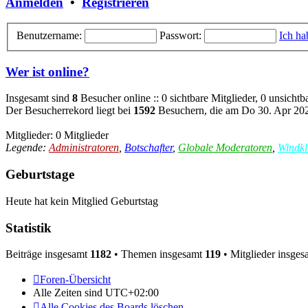
Anmelden
•
Registrieren
Benutzername:
Passwort:
Ich ha
Wer ist online?
Insgesamt sind
8
Besucher online :: 0 sichtbare Mitglieder, 0 unsicht
Der Besucherrekord liegt bei
1592
Besuchern, die am Do 30. Apr 2026
Mitglieder: 0 Mitglieder
Legende:
Administratoren
,
Botschafter
,
Globale Moderatoren
,
Windkl
Geburtstage
Heute hat kein Mitglied Geburtstag
Statistik
Beiträge insgesamt
1182
• Themen insgesamt
119
• Mitglieder insge
Foren-Übersicht
Alle Zeiten sind
UTC+02:00
Alle Cookies des Boards löschen