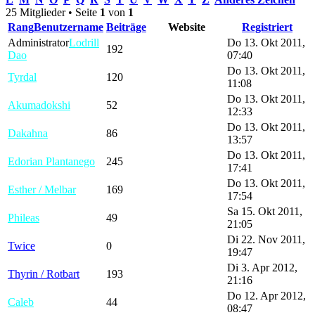
25 Mitglieder • Seite
1
von
1
Rang
Benutzername
Beiträge
Website
Registriert
Administrator
Lodrill
Do 13. Okt 2011,
192
Dao
07:40
Do 13. Okt 2011,
Tyrdal
120
11:08
Do 13. Okt 2011,
Akumadokshi
52
12:33
Do 13. Okt 2011,
Dakahna
86
13:57
Do 13. Okt 2011,
Edorian Plantanego
245
17:41
Do 13. Okt 2011,
Esther / Melbar
169
17:54
Sa 15. Okt 2011,
Phileas
49
21:05
Di 22. Nov 2011,
Twice
0
19:47
Di 3. Apr 2012,
Thyrin / Rotbart
193
21:16
Do 12. Apr 2012,
Caleb
44
08:47