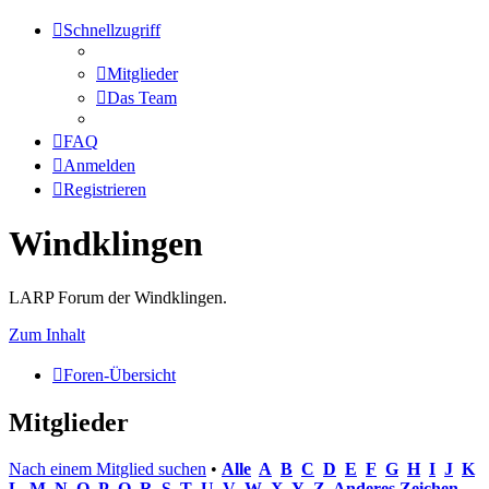
Schnellzugriff
Mitglieder
Das Team
FAQ
Anmelden
Registrieren
Windklingen
LARP Forum der Windklingen.
Zum Inhalt
Foren-Übersicht
Mitglieder
Nach einem Mitglied suchen
•
Alle
A
B
C
D
E
F
G
H
I
J
K
L
M
N
O
P
Q
R
S
T
U
V
W
X
Y
Z
Anderes Zeichen