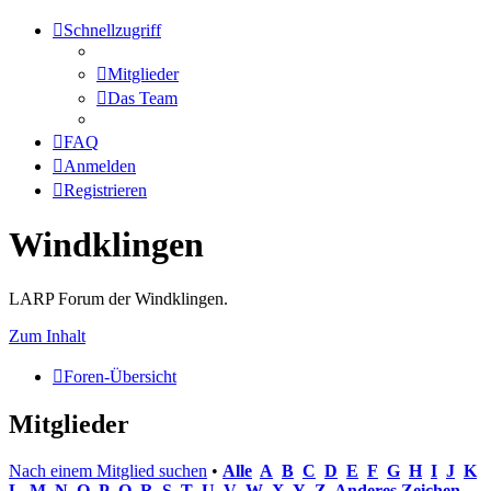
Schnellzugriff
Mitglieder
Das Team
FAQ
Anmelden
Registrieren
Windklingen
LARP Forum der Windklingen.
Zum Inhalt
Foren-Übersicht
Mitglieder
Nach einem Mitglied suchen
•
Alle
A
B
C
D
E
F
G
H
I
J
K
L
M
N
O
P
Q
R
S
T
U
V
W
X
Y
Z
Anderes Zeichen