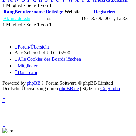
1 Mitglied • Seite
1
von
1
Rang
Benutzername
Beiträge
Website
Registriert
Akumadokshi
52
Do 13. Okt 2011, 12:33
1 Mitglied • Seite
1
von
1
Foren-Übersicht
Alle Zeiten sind
UTC+02:00
Alle Cookies des Boards löschen
Mitglieder
Das Team
Powered by
phpBB
® Forum Software © phpBB Limited
Deutsche Übersetzung durch
phpBB.de
| Style par
Cri|Studio