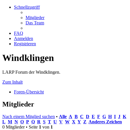
Schnellzugriff
Mitglieder
Das Team
FAQ
Anmelden
Registrieren
Windklingen
LARP Forum der Windklingen.
Zum Inhalt
Foren-Übersicht
Mitglieder
Nach einem Mitglied suchen
•
Alle
A
B
C
D
E
F
G
H
I
J
K
L
M
N
O
P
Q
R
S
T
U
V
W
X
Y
Z
Anderes Zeichen
0 Mitglieder • Seite
1
von
1