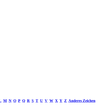
L
M
N
O
P
Q
R
S
T
U
V
W
X
Y
Z
Anderes Zeichen