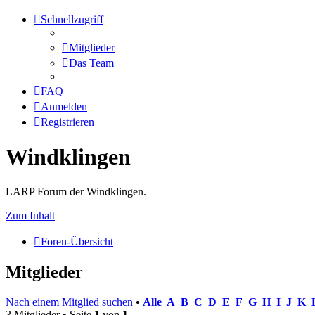
Schnellzugriff
Mitglieder
Das Team
FAQ
Anmelden
Registrieren
Windklingen
LARP Forum der Windklingen.
Zum Inhalt
Foren-Übersicht
Mitglieder
Nach einem Mitglied suchen
•
Alle
A
B
C
D
E
F
G
H
I
J
K
3 Mitglieder • Seite
1
von
1