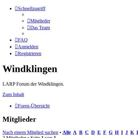
Schnellzugriff
Mitglieder
Das Team
FAQ
Anmelden
Registrieren
Windklingen
LARP Forum der Windklingen.
Zum Inhalt
Foren-Übersicht
Mitglieder
Nach einem Mitglied suchen
•
Alle
A
B
C
D
E
F
G
H
I
J
K
2 Mitglieder • Seite
1
von
1