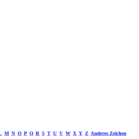
L
M
N
O
P
Q
R
S
T
U
V
W
X
Y
Z
Anderes Zeichen