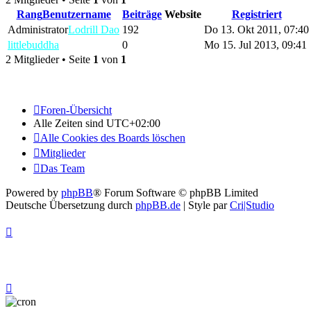
Rang
Benutzername
Beiträge
Website
Registriert
Administrator
Lodrill Dao
192
Do 13. Okt 2011, 07:40
littlebuddha
0
Mo 15. Jul 2013, 09:41
2 Mitglieder • Seite
1
von
1
Foren-Übersicht
Alle Zeiten sind
UTC+02:00
Alle Cookies des Boards löschen
Mitglieder
Das Team
Powered by
phpBB
® Forum Software © phpBB Limited
Deutsche Übersetzung durch
phpBB.de
| Style par
Cri|Studio