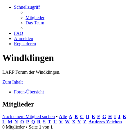
Schnellzugriff
Mitglieder
Das Team
FAQ
Anmelden
Registrieren
Windklingen
LARP Forum der Windklingen.
Zum Inhalt
Foren-Übersicht
Mitglieder
Nach einem Mitglied suchen
•
Alle
A
B
C
D
E
F
G
H
I
J
K
L
M
N
O
P
Q
R
S
T
U
V
W
X
Y
Z
Anderes Zeichen
0 Mitglieder • Seite
1
von
1