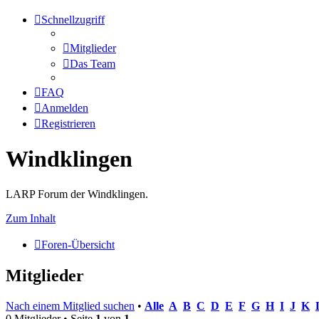
Schnellzugriff
Mitglieder
Das Team
FAQ
Anmelden
Registrieren
Windklingen
LARP Forum der Windklingen.
Zum Inhalt
Foren-Übersicht
Mitglieder
Nach einem Mitglied suchen
•
Alle
A
B
C
D
E
F
G
H
I
J
K
0 Mitglieder • Seite
1
von
1