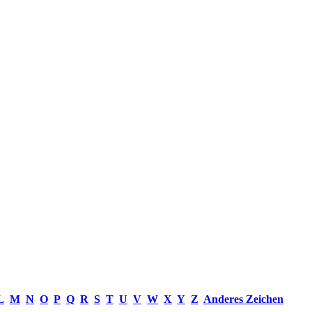
L
M
N
O
P
Q
R
S
T
U
V
W
X
Y
Z
Anderes Zeichen