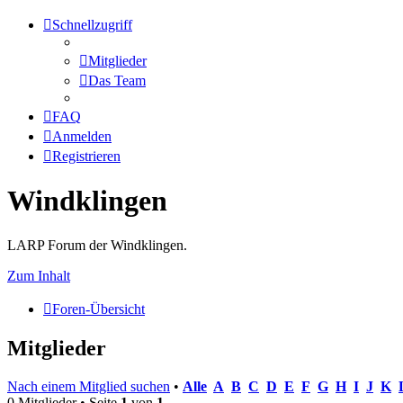
Schnellzugriff
Mitglieder
Das Team
FAQ
Anmelden
Registrieren
Windklingen
LARP Forum der Windklingen.
Zum Inhalt
Foren-Übersicht
Mitglieder
Nach einem Mitglied suchen
•
Alle
A
B
C
D
E
F
G
H
I
J
K
0 Mitglieder • Seite
1
von
1