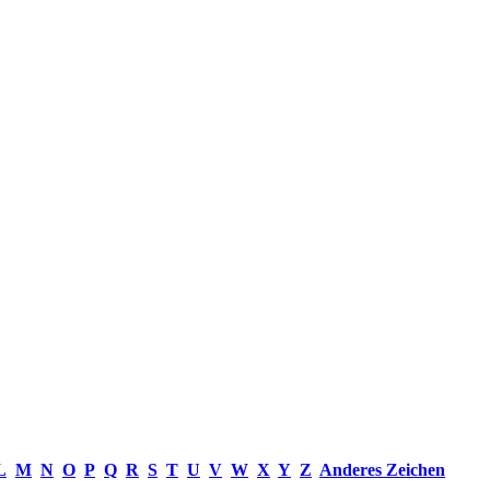
L
M
N
O
P
Q
R
S
T
U
V
W
X
Y
Z
Anderes Zeichen