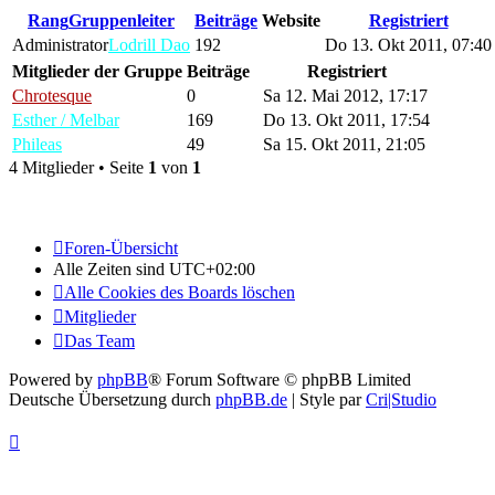
Rang
Gruppenleiter
Beiträge
Website
Registriert
Administrator
Lodrill Dao
192
Do 13. Okt 2011, 07:40
Mitglieder der Gruppe
Beiträge
Registriert
Chrotesque
0
Sa 12. Mai 2012, 17:17
Esther / Melbar
169
Do 13. Okt 2011, 17:54
Phileas
49
Sa 15. Okt 2011, 21:05
4 Mitglieder • Seite
1
von
1
Foren-Übersicht
Alle Zeiten sind
UTC+02:00
Alle Cookies des Boards löschen
Mitglieder
Das Team
Powered by
phpBB
® Forum Software © phpBB Limited
Deutsche Übersetzung durch
phpBB.de
| Style par
Cri|Studio