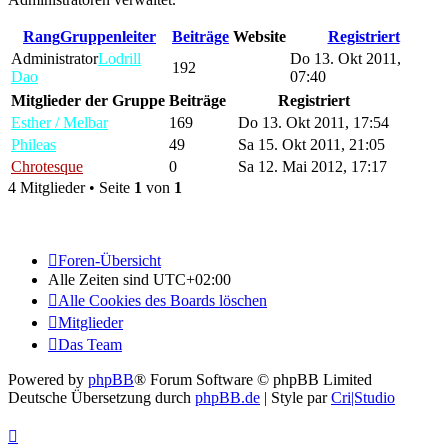
Rang
Gruppenleiter
Beiträge
Website
Registriert
Administrator
Lodrill
Do 13. Okt 2011,
192
Dao
07:40
Mitglieder der Gruppe
Beiträge
Registriert
Esther / Melbar
169
Do 13. Okt 2011, 17:54
Phileas
49
Sa 15. Okt 2011, 21:05
Chrotesque
0
Sa 12. Mai 2012, 17:17
4 Mitglieder • Seite
1
von
1
Foren-Übersicht
Alle Zeiten sind
UTC+02:00
Alle Cookies des Boards löschen
Mitglieder
Das Team
Powered by
phpBB
® Forum Software © phpBB Limited
Deutsche Übersetzung durch
phpBB.de
| Style par
Cri|Studio