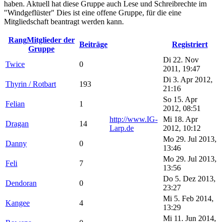
haben. Aktuell hat diese Gruppe auch Lese und Schreibrechte im
"Windgeflüster" Dies ist eine offene Gruppe, für die eine
Mitgliedschaft beantragt werden kann.
Rang
Mitglieder der
Beiträge
Registriert
Gruppe
Di 22. Nov
Twice
0
2011, 19:47
Di 3. Apr 2012,
Thyrin / Rotbart
193
21:16
So 15. Apr
Felian
1
2012, 08:51
http://www.IG-
Mi 18. Apr
Dragan
14
Larp.de
2012, 10:12
Mo 29. Jul 2013,
Danny
0
13:46
Mo 29. Jul 2013,
Feli
7
13:56
Do 5. Dez 2013,
Dendoran
0
23:27
Mi 5. Feb 2014,
Kangee
4
13:29
Mi 11. Jun 2014,