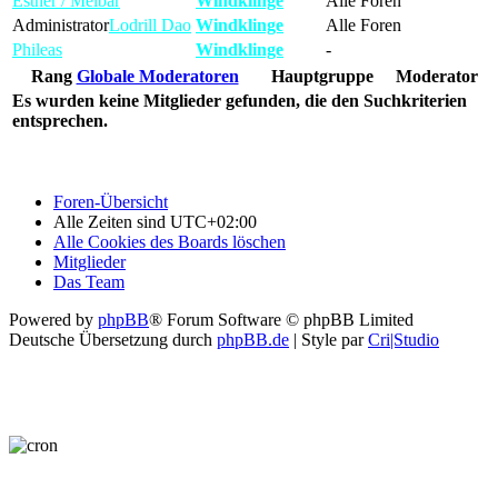
Esther / Melbar
Windklinge
Alle Foren
Administrator
Lodrill Dao
Windklinge
Alle Foren
Phileas
Windklinge
-
Rang
Globale Moderatoren
Hauptgruppe
Moderator
Es wurden keine Mitglieder gefunden, die den Suchkriterien
entsprechen.
Foren-Übersicht
Alle Zeiten sind
UTC+02:00
Alle Cookies des Boards löschen
Mitglieder
Das Team
Powered by
phpBB
® Forum Software © phpBB Limited
Deutsche Übersetzung durch
phpBB.de
| Style par
Cri|Studio