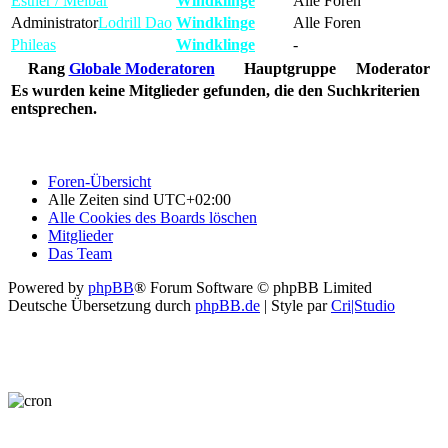
Esther / Melbar
Windklinge
Alle Foren
Administrator
Lodrill Dao
Windklinge
Alle Foren
Phileas
Windklinge
-
Rang
Globale Moderatoren
Hauptgruppe
Moderator
Es wurden keine Mitglieder gefunden, die den Suchkriterien
entsprechen.
Foren-Übersicht
Alle Zeiten sind
UTC+02:00
Alle Cookies des Boards löschen
Mitglieder
Das Team
Powered by
phpBB
® Forum Software © phpBB Limited
Deutsche Übersetzung durch
phpBB.de
| Style par
Cri|Studio