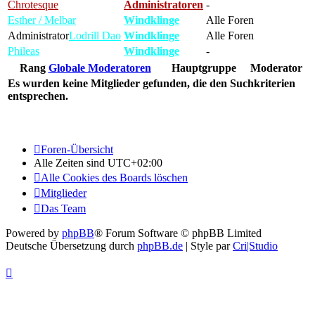
Chrotesque
Administratoren
-
Esther / Melbar
Windklinge
Alle Foren
Administrator
Lodrill Dao
Windklinge
Alle Foren
Phileas
Windklinge
-
Rang
Globale Moderatoren
Hauptgruppe
Moderator
Es wurden keine Mitglieder gefunden, die den Suchkriterien
entsprechen.
Foren-Übersicht
Alle Zeiten sind
UTC+02:00
Alle Cookies des Boards löschen
Mitglieder
Das Team
Powered by
phpBB
® Forum Software © phpBB Limited
Deutsche Übersetzung durch
phpBB.de
| Style par
Cri|Studio