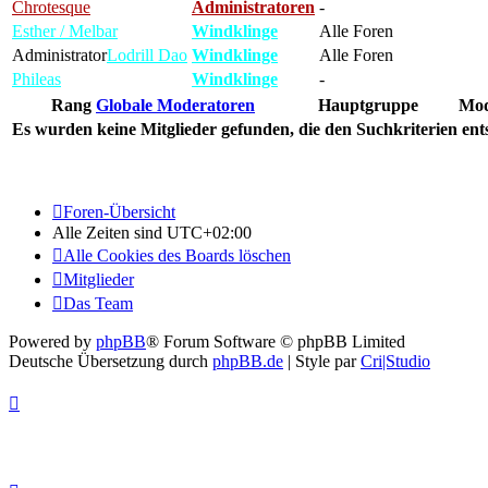
Chrotesque
Administratoren
-
Esther / Melbar
Windklinge
Alle Foren
Administrator
Lodrill Dao
Windklinge
Alle Foren
Phileas
Windklinge
-
Rang
Globale Moderatoren
Hauptgruppe
Mod
Es wurden keine Mitglieder gefunden, die den Suchkriterien ent
Foren-Übersicht
Alle Zeiten sind
UTC+02:00
Alle Cookies des Boards löschen
Mitglieder
Das Team
Powered by
phpBB
® Forum Software © phpBB Limited
Deutsche Übersetzung durch
phpBB.de
| Style par
Cri|Studio