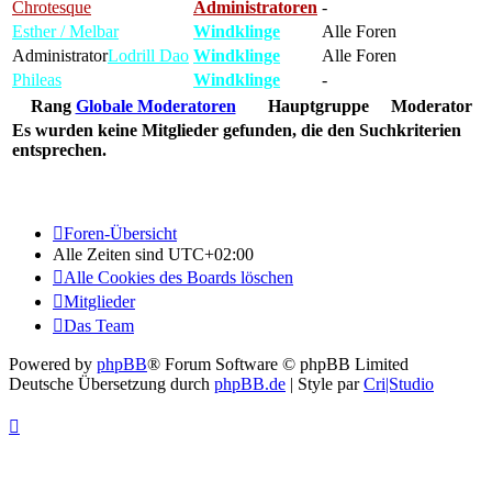
Chrotesque
Administratoren
-
Esther / Melbar
Windklinge
Alle Foren
Administrator
Lodrill Dao
Windklinge
Alle Foren
Phileas
Windklinge
-
Rang
Globale Moderatoren
Hauptgruppe
Moderator
Es wurden keine Mitglieder gefunden, die den Suchkriterien
entsprechen.
Foren-Übersicht
Alle Zeiten sind
UTC+02:00
Alle Cookies des Boards löschen
Mitglieder
Das Team
Powered by
phpBB
® Forum Software © phpBB Limited
Deutsche Übersetzung durch
phpBB.de
| Style par
Cri|Studio