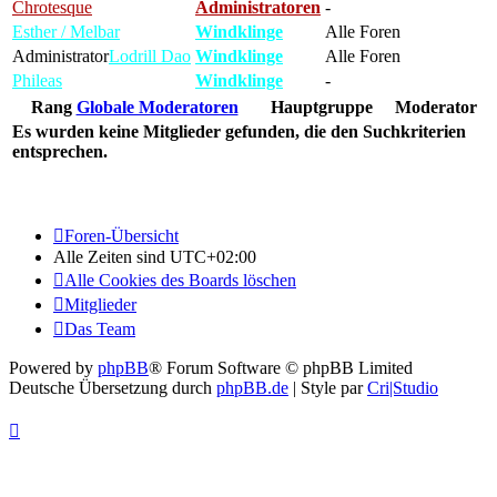
Chrotesque
Administratoren
-
Esther / Melbar
Windklinge
Alle Foren
Administrator
Lodrill Dao
Windklinge
Alle Foren
Phileas
Windklinge
-
Rang
Globale Moderatoren
Hauptgruppe
Moderator
Es wurden keine Mitglieder gefunden, die den Suchkriterien
entsprechen.
Foren-Übersicht
Alle Zeiten sind
UTC+02:00
Alle Cookies des Boards löschen
Mitglieder
Das Team
Powered by
phpBB
® Forum Software © phpBB Limited
Deutsche Übersetzung durch
phpBB.de
| Style par
Cri|Studio