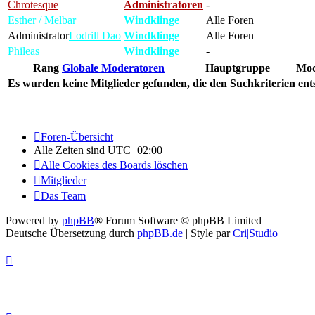
Chrotesque
Administratoren
-
Esther / Melbar
Windklinge
Alle Foren
Administrator
Lodrill Dao
Windklinge
Alle Foren
Phileas
Windklinge
-
Rang
Globale Moderatoren
Hauptgruppe
Mod
Es wurden keine Mitglieder gefunden, die den Suchkriterien ent
Foren-Übersicht
Alle Zeiten sind
UTC+02:00
Alle Cookies des Boards löschen
Mitglieder
Das Team
Powered by
phpBB
® Forum Software © phpBB Limited
Deutsche Übersetzung durch
phpBB.de
| Style par
Cri|Studio