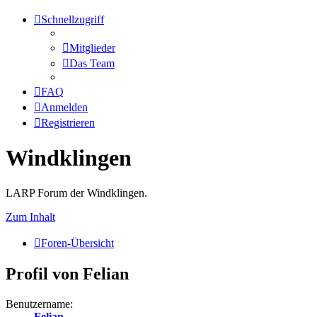
Schnellzugriff
Mitglieder
Das Team
FAQ
Anmelden
Registrieren
Windklingen
LARP Forum der Windklingen.
Zum Inhalt
Foren-Übersicht
Profil von Felian
Benutzername:
Felian