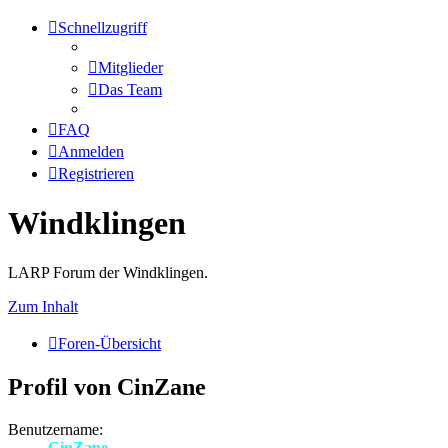
Schnellzugriff
Mitglieder
Das Team
FAQ
Anmelden
Registrieren
Windklingen
LARP Forum der Windklingen.
Zum Inhalt
Foren-Übersicht
Profil von CinZane
Benutzername:
CinZane