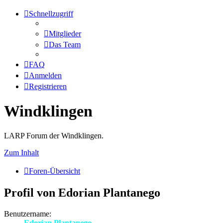
Schnellzugriff
Mitglieder
Das Team
FAQ
Anmelden
Registrieren
Windklingen
LARP Forum der Windklingen.
Zum Inhalt
Foren-Übersicht
Profil von Edorian Plantanego
Benutzername:
Edorian Plantanego