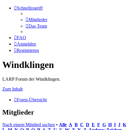
Schnellzugriff
Mitglieder
Das Team
FAQ
Anmelden
Registrieren
Windklingen
LARP Forum der Windklingen.
Zum Inhalt
Foren-Übersicht
Mitglieder
Nach einem Mitglied suchen
•
Alle
A
B
C
D
E
F
G
H
I
J
K
L
M
N
O
P
Q
R
S
T
U
V
W
X
Y
Z
Anderes Zeichen