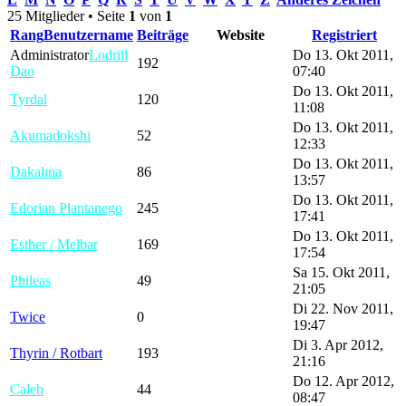
25 Mitglieder • Seite
1
von
1
Rang
Benutzername
Beiträge
Website
Registriert
Administrator
Lodrill
Do 13. Okt 2011,
192
Dao
07:40
Do 13. Okt 2011,
Tyrdal
120
11:08
Do 13. Okt 2011,
Akumadokshi
52
12:33
Do 13. Okt 2011,
Dakahna
86
13:57
Do 13. Okt 2011,
Edorian Plantanego
245
17:41
Do 13. Okt 2011,
Esther / Melbar
169
17:54
Sa 15. Okt 2011,
Phileas
49
21:05
Di 22. Nov 2011,
Twice
0
19:47
Di 3. Apr 2012,
Thyrin / Rotbart
193
21:16
Do 12. Apr 2012,
Caleb
44
08:47