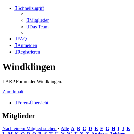
Schnellzugriff
Mitglieder
Das Team
FAQ
Anmelden
Registrieren
Windklingen
LARP Forum der Windklingen.
Zum Inhalt
Foren-Übersicht
Mitglieder
Nach einem Mitglied suchen
•
Alle
A
B
C
D
E
F
G
H
I
J
K
L
M
N
O
P
Q
R
S
T
U
V
W
X
Y
Z
Anderes Zeichen