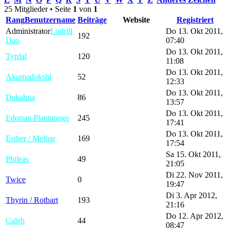
25 Mitglieder • Seite
1
von
1
Rang
Benutzername
Beiträge
Website
Registriert
Administrator
Lodrill
Do 13. Okt 2011,
192
Dao
07:40
Do 13. Okt 2011,
Tyrdal
120
11:08
Do 13. Okt 2011,
Akumadokshi
52
12:33
Do 13. Okt 2011,
Dakahna
86
13:57
Do 13. Okt 2011,
Edorian Plantanego
245
17:41
Do 13. Okt 2011,
Esther / Melbar
169
17:54
Sa 15. Okt 2011,
Phileas
49
21:05
Di 22. Nov 2011,
Twice
0
19:47
Di 3. Apr 2012,
Thyrin / Rotbart
193
21:16
Do 12. Apr 2012,
Caleb
44
08:47