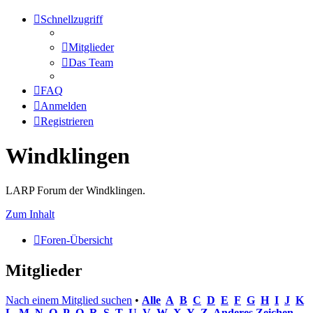
Schnellzugriff
Mitglieder
Das Team
FAQ
Anmelden
Registrieren
Windklingen
LARP Forum der Windklingen.
Zum Inhalt
Foren-Übersicht
Mitglieder
Nach einem Mitglied suchen
•
Alle
A
B
C
D
E
F
G
H
I
J
K
L
M
N
O
P
Q
R
S
T
U
V
W
X
Y
Z
Anderes Zeichen