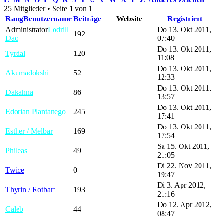
25 Mitglieder • Seite
1
von
1
Rang
Benutzername
Beiträge
Website
Registriert
Administrator
Lodrill
Do 13. Okt 2011,
192
Dao
07:40
Do 13. Okt 2011,
Tyrdal
120
11:08
Do 13. Okt 2011,
Akumadokshi
52
12:33
Do 13. Okt 2011,
Dakahna
86
13:57
Do 13. Okt 2011,
Edorian Plantanego
245
17:41
Do 13. Okt 2011,
Esther / Melbar
169
17:54
Sa 15. Okt 2011,
Phileas
49
21:05
Di 22. Nov 2011,
Twice
0
19:47
Di 3. Apr 2012,
Thyrin / Rotbart
193
21:16
Do 12. Apr 2012,
Caleb
44
08:47