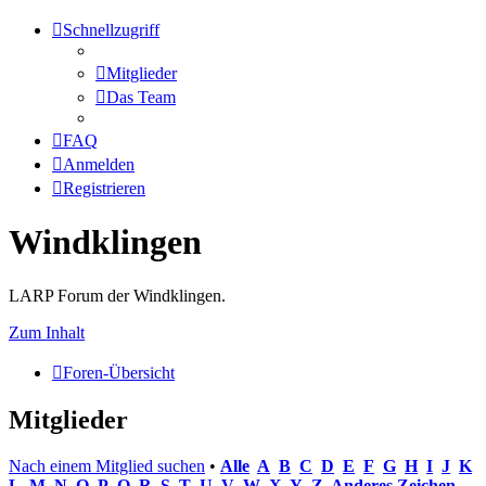
Schnellzugriff
Mitglieder
Das Team
FAQ
Anmelden
Registrieren
Windklingen
LARP Forum der Windklingen.
Zum Inhalt
Foren-Übersicht
Mitglieder
Nach einem Mitglied suchen
•
Alle
A
B
C
D
E
F
G
H
I
J
K
L
M
N
O
P
Q
R
S
T
U
V
W
X
Y
Z
Anderes Zeichen