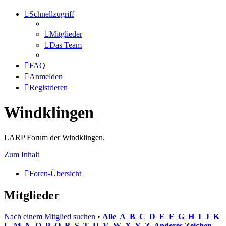
Schnellzugriff
Mitglieder
Das Team
FAQ
Anmelden
Registrieren
Windklingen
LARP Forum der Windklingen.
Zum Inhalt
Foren-Übersicht
Mitglieder
Nach einem Mitglied suchen
•
Alle
A
B
C
D
E
F
G
H
I
J
K
L
M
N
O
P
Q
R
S
T
U
V
W
X
Y
Z
Anderes Zeichen