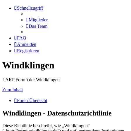
Schnellzugriff
Mitglieder
Das Team
FAQ
Anmelden
Registrieren
Windklingen
LARP Forum der Windklingen.
Zum Inhalt
Foren-Übersicht
Windklingen - Datenschutzrichtlinie
Diese Richtlinie beschreibt, wie „Windklingen“
(„http://forum.windklingen.de“) und ggf. verbundene Institutionen