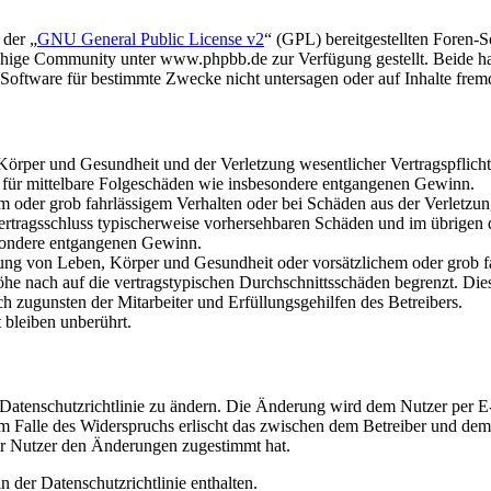
 der „
GNU General Public License v2
“ (GPL) bereitgestellten Foren
hige Community unter www.phpbb.de zur Verfügung gestellt. Beide hab
oftware für bestimmte Zwecke nicht untersagen oder auf Inhalte frem
rper und Gesundheit und der Verletzung wesentlicher Vertragspflichten
ch für mittelbare Folgeschäden wie insbesondere entgangenen Gewinn.
em oder grob fahrlässigem Verhalten oder bei Schäden aus der Verletz
i Vertragsschluss typischerweise vorhersehbaren Schäden und im übrigen
besondere entgangenen Gewinn.
ng von Leben, Körper und Gesundheit oder vorsätzlichem oder grob fah
e nach auf die vertragstypischen Durchschnittsschäden begrenzt. Dies
h zugunsten der Mitarbeiter und Erfüllungsgehilfen des Betreibers.
bleiben unberührt.
 Datenschutzrichtlinie zu ändern. Die Änderung wird dem Nutzer per E-
m Falle des Widerspruchs erlischt das zwischen dem Betreiber und dem 
er Nutzer den Änderungen zugestimmt hat.
 der Datenschutzrichtlinie enthalten.