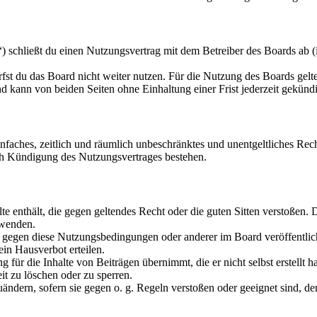
 schließt du einen Nutzungsvertrag mit dem Betreiber des Boards ab (
fst du das Board nicht weiter nutzen. Für die Nutzung des Boards gelten
 kann von beiden Seiten ohne Einhaltung einer Frist jederzeit gekünd
 einfaches, zeitlich und räumlich unbeschränktes und unentgeltliches R
ch Kündigung des Nutzungsvertrages bestehen.
alte enthält, die gegen geltendes Recht oder die guten Sitten verstoßen. 
rwenden.
n gegen diese Nutzungsbedingungen oder anderer im Board veröffentli
in Hausverbot erteilen.
für die Inhalte von Beiträgen übernimmt, die er nicht selbst erstellt 
it zu löschen oder zu sperren.
uändern, sofern sie gegen o. g. Regeln verstoßen oder geeignet sind, 