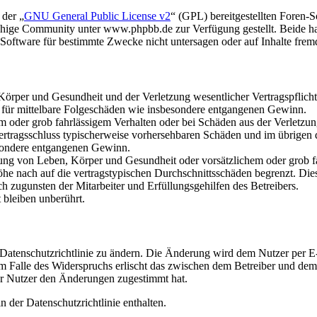
 der „
GNU General Public License v2
“ (GPL) bereitgestellten Foren
hige Community unter www.phpbb.de zur Verfügung gestellt. Beide hab
oftware für bestimmte Zwecke nicht untersagen oder auf Inhalte frem
rper und Gesundheit und der Verletzung wesentlicher Vertragspflichten
ch für mittelbare Folgeschäden wie insbesondere entgangenen Gewinn.
em oder grob fahrlässigem Verhalten oder bei Schäden aus der Verletz
i Vertragsschluss typischerweise vorhersehbaren Schäden und im übrigen
besondere entgangenen Gewinn.
ng von Leben, Körper und Gesundheit oder vorsätzlichem oder grob fah
e nach auf die vertragstypischen Durchschnittsschäden begrenzt. Dies
h zugunsten der Mitarbeiter und Erfüllungsgehilfen des Betreibers.
bleiben unberührt.
 Datenschutzrichtlinie zu ändern. Die Änderung wird dem Nutzer per E-
m Falle des Widerspruchs erlischt das zwischen dem Betreiber und dem 
er Nutzer den Änderungen zugestimmt hat.
 der Datenschutzrichtlinie enthalten.