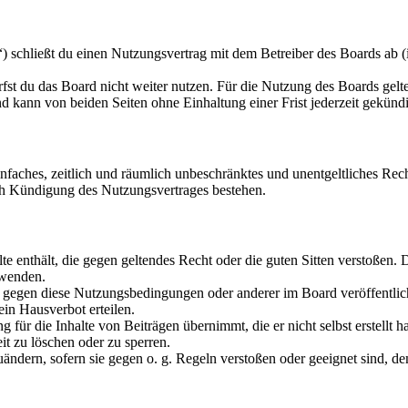
 schließt du einen Nutzungsvertrag mit dem Betreiber des Boards ab (
fst du das Board nicht weiter nutzen. Für die Nutzung des Boards gelten
 kann von beiden Seiten ohne Einhaltung einer Frist jederzeit gekünd
 einfaches, zeitlich und räumlich unbeschränktes und unentgeltliches R
ch Kündigung des Nutzungsvertrages bestehen.
alte enthält, die gegen geltendes Recht oder die guten Sitten verstoßen. 
rwenden.
n gegen diese Nutzungsbedingungen oder anderer im Board veröffentli
in Hausverbot erteilen.
für die Inhalte von Beiträgen übernimmt, die er nicht selbst erstellt 
it zu löschen oder zu sperren.
uändern, sofern sie gegen o. g. Regeln verstoßen oder geeignet sind, 