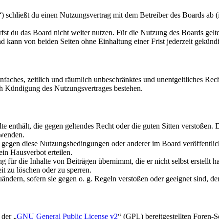
 schließt du einen Nutzungsvertrag mit dem Betreiber des Boards ab (
fst du das Board nicht weiter nutzen. Für die Nutzung des Boards gelten
 kann von beiden Seiten ohne Einhaltung einer Frist jederzeit gekünd
 einfaches, zeitlich und räumlich unbeschränktes und unentgeltliches R
ch Kündigung des Nutzungsvertrages bestehen.
alte enthält, die gegen geltendes Recht oder die guten Sitten verstoßen. 
rwenden.
n gegen diese Nutzungsbedingungen oder anderer im Board veröffentli
in Hausverbot erteilen.
für die Inhalte von Beiträgen übernimmt, die er nicht selbst erstellt 
it zu löschen oder zu sperren.
uändern, sofern sie gegen o. g. Regeln verstoßen oder geeignet sind, 
 der „
GNU General Public License v2
“ (GPL) bereitgestellten Foren