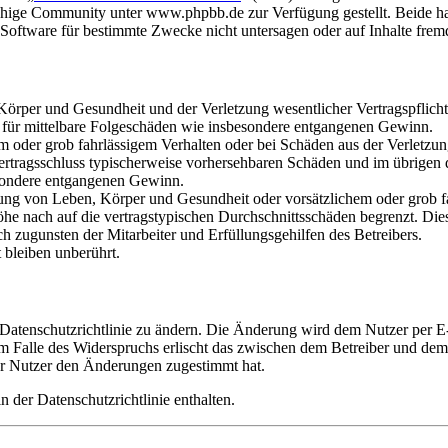
hige Community unter www.phpbb.de zur Verfügung gestellt. Beide hab
oftware für bestimmte Zwecke nicht untersagen oder auf Inhalte frem
rper und Gesundheit und der Verletzung wesentlicher Vertragspflichten
ch für mittelbare Folgeschäden wie insbesondere entgangenen Gewinn.
em oder grob fahrlässigem Verhalten oder bei Schäden aus der Verletz
i Vertragsschluss typischerweise vorhersehbaren Schäden und im übrigen
besondere entgangenen Gewinn.
ng von Leben, Körper und Gesundheit oder vorsätzlichem oder grob fah
e nach auf die vertragstypischen Durchschnittsschäden begrenzt. Dies
h zugunsten der Mitarbeiter und Erfüllungsgehilfen des Betreibers.
bleiben unberührt.
 Datenschutzrichtlinie zu ändern. Die Änderung wird dem Nutzer per E-
m Falle des Widerspruchs erlischt das zwischen dem Betreiber und dem 
er Nutzer den Änderungen zugestimmt hat.
 der Datenschutzrichtlinie enthalten.